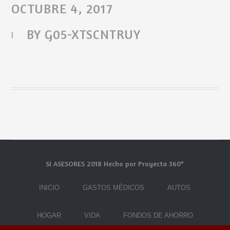
OCTUBRE 4, 2017
BY
G05-XTSCNTRUY
SI ASESORES 2018 Hecho por Proyecta 360º
INICIO
GASTOS MÉDICOS
AUTOS
HOGAR
VIDA
FONDOS DE AHORRO