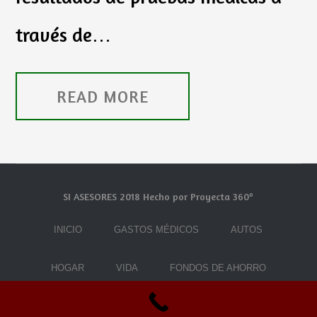
través de…
READ MORE
SI ASESORES 2018 Hecho por Proyecta 360º
INICIO
GASTOS MÉDICOS
AUTOS
HOGAR
VIDA
FONDOS DE AHORRO
¿QUIÉNES SOMOS?
CONTACTO
BLOG