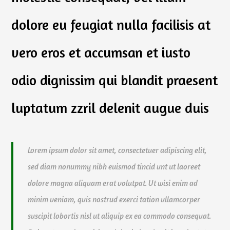
dolore eu feugiat nulla facilisis at
vero eros et accumsan et iusto
odio dignissim qui blandit praesent
luptatum zzril delenit augue duis
Lorem ipsum dolor sit amet, consectetuer adipiscing elit,
sed diam nonummy nibh euismod tincid unt ut laoreet
dolore magna aliquam erat volutpat. Ut wisi enim ad
minim veniam, quis nostrud exerci tation ullamcorper
suscipit lobortis nisl ut aliquip ex ea commodo consequat.