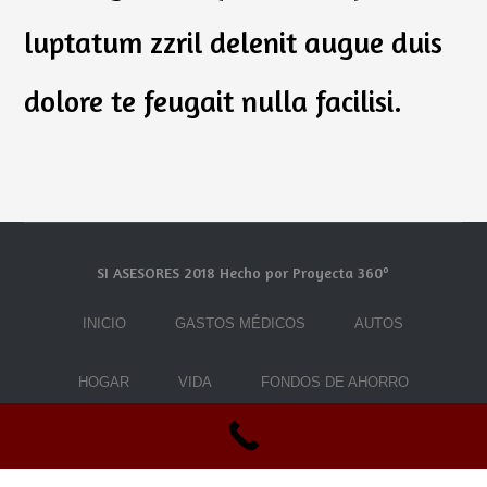
luptatum zzril delenit augue duis
dolore te feugait nulla facilisi.
SI ASESORES 2018 Hecho por Proyecta 360º
INICIO
GASTOS MÉDICOS
AUTOS
HOGAR
VIDA
FONDOS DE AHORRO
¿QUIÉNES SOMOS?
CONTACTO
BLOG