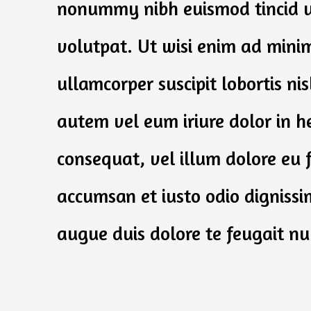
nonummy nibh euismod tincid u
volutpat. Ut wisi enim ad minim
ullamcorper suscipit lobortis n
autem vel eum iriure dolor in he
consequat, vel illum dolore eu fe
accumsan et iusto odio dignissi
augue duis dolore te feugait null