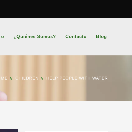
ro
¿Quiénes Somos?
Contacto
Blog
OME
CHILDREN
HELP PEOPLE WITH WATER