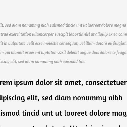
elit, sed diam nonummy nibh euismod tincid unt ut laoreet dolore magn
trud exerci tation ullamcorper suscipit lobortis nisl ut aliquip ex ea c
t in vulputate velit esse molestie consequat, vel illum dolore eu feugiat 
sim qui blandit praesent luptatum zzril delenit augue duis dolore te feugai
ipiscing elit, sed diam nonummy nibh euismod tinc
rem ipsum dolor sit amet, consectetuer
ipiscing elit, sed diam nonummy nibh
ismod tincid unt ut laoreet dolore ma