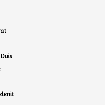
rat
 Duis
e
elenit