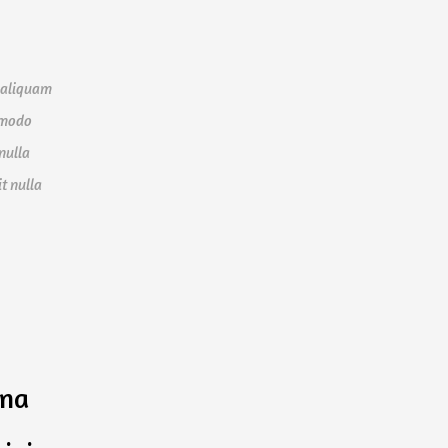
a aliquam
ommodo
nulla
t nulla
gna