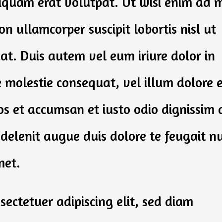
iquam erat volutpat. Ut wisi enim ad 
on ullamcorper suscipit lobortis nisl ut
t. Duis autem vel eum iriure dolor in
e molestie consequat, vel illum dolore 
ros et accumsan et iusto odio dignissim 
 delenit augue duis dolore te feugait n
met.
sectetuer adipiscing elit, sed diam