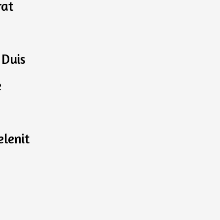
rat
 Duis
e
elenit